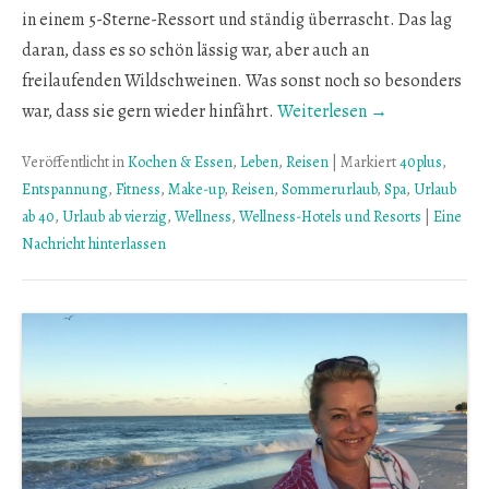
in einem 5-Sterne-Ressort und ständig überrascht. Das lag
daran, dass es so schön lässig war, aber auch an
freilaufenden Wildschweinen. Was sonst noch so besonders
war, dass sie gern wieder hinfährt.
Weiterlesen →
Veröffentlicht in
Kochen & Essen
,
Leben
,
Reisen
|
Markiert
40plus
,
Entspannung
,
Fitness
,
Make-up
,
Reisen
,
Sommerurlaub
,
Spa
,
Urlaub
ab 40
,
Urlaub ab vierzig
,
Wellness
,
Wellness-Hotels und Resorts
|
Eine
Nachricht hinterlassen