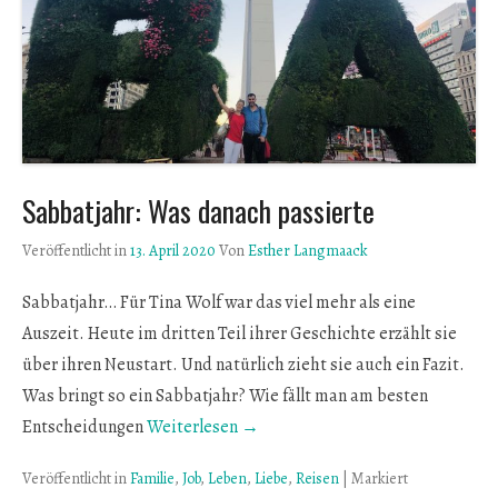
Sabbatjahr: Was danach passierte
Veröffentlicht in
13. April 2020
Von
Esther Langmaack
Sabbatjahr… Für Tina Wolf war das viel mehr als eine
Auszeit. Heute im dritten Teil ihrer Geschichte erzählt sie
über ihren Neustart. Und natürlich zieht sie auch ein Fazit.
Was bringt so ein Sabbatjahr? Wie fällt man am besten
Entscheidungen
Weiterlesen →
Veröffentlicht in
Familie
,
Job
,
Leben
,
Liebe
,
Reisen
|
Markiert