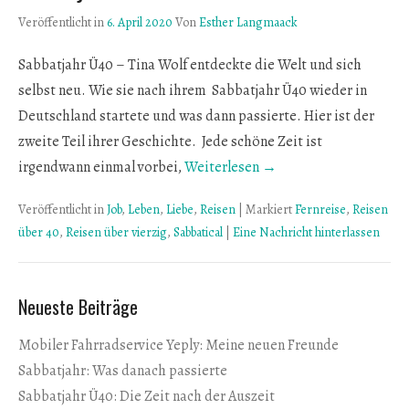
Veröffentlicht in
6. April 2020
Von
Esther Langmaack
Sabbatjahr Ü40 – Tina Wolf entdeckte die Welt und sich
selbst neu. Wie sie nach ihrem Sabbatjahr Ü40 wieder in
Deutschland startete und was dann passierte. Hier ist der
zweite Teil ihrer Geschichte. Jede schöne Zeit ist
irgendwann einmal vorbei,
Weiterlesen →
Veröffentlicht in
Job
,
Leben
,
Liebe
,
Reisen
|
Markiert
Fernreise
,
Reisen
über 40
,
Reisen über vierzig
,
Sabbatical
|
Eine Nachricht hinterlassen
Neueste Beiträge
Mobiler Fahrradservice Yeply: Meine neuen Freunde
Sabbatjahr: Was danach passierte
Sabbatjahr Ü40: Die Zeit nach der Auszeit