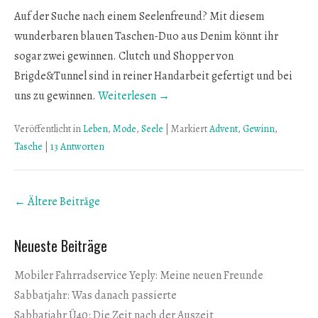
Auf der Suche nach einem Seelenfreund? Mit diesem
wunderbaren blauen Taschen-Duo aus Denim könnt ihr
sogar zwei gewinnen. Clutch und Shopper von
Brigde&Tunnel sind in reiner Handarbeit gefertigt und bei
uns zu gewinnen.
Weiterlesen →
Veröffentlicht in
Leben
,
Mode
,
Seele
|
Markiert
Advent
,
Gewinn
,
Tasche
|
13 Antworten
Beitrags
←
Ältere Beiträge
Übersicht
Neueste Beiträge
Mobiler Fahrradservice Yeply: Meine neuen Freunde
Sabbatjahr: Was danach passierte
Sabbatjahr Ü40: Die Zeit nach der Auszeit