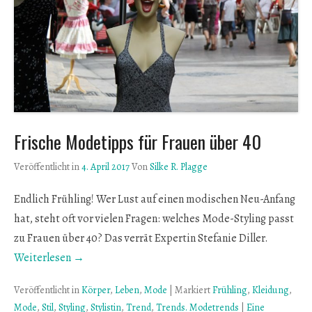
Frische Modetipps für Frauen über 40
Veröffentlicht in
4. April 2017
Von
Silke R. Plagge
Endlich Frühling! Wer Lust auf einen modischen Neu-Anfang
hat, steht oft vor vielen Fragen: welches Mode-Styling passt
zu Frauen über 40? Das verrät Expertin Stefanie Diller.
Weiterlesen →
Veröffentlicht in
Körper
,
Leben
,
Mode
|
Markiert
Frühling
,
Kleidung
,
Mode
,
Stil
,
Styling
,
Stylistin
,
Trend
,
Trends. Modetrends
|
Eine