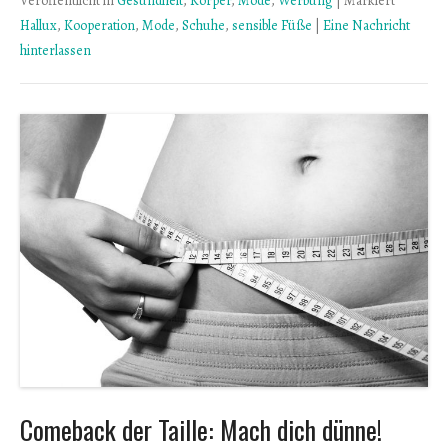
Veröffentlicht in
Gesundheit
,
Körper
,
Mode
,
Werbung
|
Markiert
Hallux
,
Kooperation
,
Mode
,
Schuhe
,
sensible Füße
|
Eine Nachricht
hinterlassen
Comeback der Taille: Mach dich dünne!