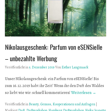
Nikolausgeschenk: Parfum von eSENSielle
– unbezahlte Werbung
Veröffentlicht in
5. Dezember 2019
Von
Esther Langmaack
Unser NIkolausgeschenk: ein Parfum von eSENSielle! Bis
zum 16.12.2019 habt ihr Zeit! Wenn ihr den Duft des Waldes
so liebt wie wir: schnell kommentieren!
Weiterlesen →
Veröffentlicht in
Beauty
,
Genuss
,
Kooperationen und Anfragen
|
Markiert
Duft
,
Duftworkshop
,
Hamburg Duftworkshop
,
Heike Jeanette