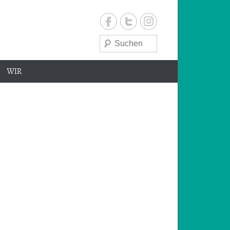
Suche
WIR
e