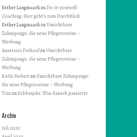
Esther Langmaack
zu
Do-it-yourself-
Coaching: Hier geht’s zum Durchblick
Esther Langmaack
zu
Unsichtbare
Zahnspange: die neue Pflegeroutine –
Werbung
Anastasia Frühauf
zu
Unsichtbare
Zahnspange: die neue Pflegeroutine –
Werbung
Kathi Seibert
zu
Unsichtbare Zahnspange:
die neue Pflegeroutine – Werbung
Tina
zu
Sabbatjahr: Was danach passierte
Archiv
Juli 2020
April 2020