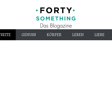
Endlich alt genug
40-
SEITE
GENUSS
KÖRPER
LEBEN
LIEBE
something.d