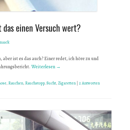
t das einen Versuch wert?
maack
 aber ist es das auch? Einer redet, ich höre zu und
fahrungsbericht.
Weiterlesen →
nose
,
Rauchen
,
Rauchstopp
,
Sucht
,
Zigaretten
|
2 Antworten