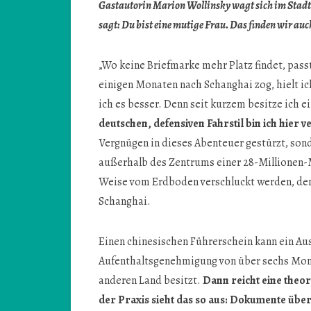
Gastautorin Marion Wollinsky wagt sich im Stadt
sagt: Du bist eine mutige Frau. Das finden wir auc
„Wo keine Briefmarke mehr Platz findet, pass
einigen Monaten nach Schanghai zog, hielt i
ich es besser. Denn seit kurzem besitze ich 
deutschen, defensiven Fahrstil bin ich hier v
Vergnügen in dieses Abenteuer gestürzt, son
außerhalb des Zentrums einer 28-Millionen-M
Weise vom Erdboden verschluckt werden, dem
Schanghai.
Einen chinesischen Führerschein kann ein Au
Aufenthaltsgenehmigung von über sechs Mona
anderen Land besitzt.
Dann reicht eine theor
der Praxis sieht das so aus: Dokumente übe