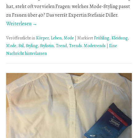
hat, steht oft vor vielen Fragen: welches Mode-Styling passt
zu Frauen über 40? Das verrät Expertin Stefanie Diller.
Weiterlesen →
Veröffentlicht in
Körper
,
Leben
,
Mode
|
Markiert
Frühling
,
Kleidung
,
Mode
,
Stil
,
Styling
,
Stylistin
,
Trend
,
Trends. Modetrends
|
Eine
Nachricht hinterlassen