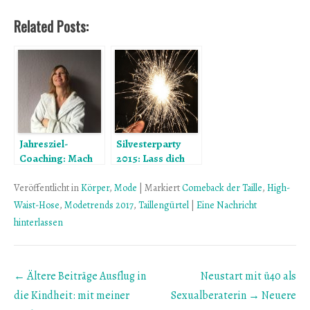
Related Posts:
Jahresziel-
Silvesterparty
Coaching: Mach
2015: Lass dich
dich nackig und
überraschen!
pack aus!
Veröffentlicht in
Körper
,
Mode
|
Markiert
Comeback der Taille
,
High-
Waist-Hose
,
Modetrends 2017
,
Taillengürtel
|
Eine Nachricht
hinterlassen
Beitrags
← Ältere Beiträge
Ausflug in
Neustart mit ü40 als
Übersicht
die Kindheit: mit meiner
Sexualberaterin
→ Neuere