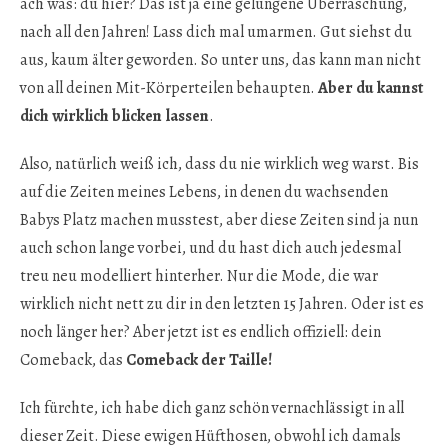
ach was: du hier? Das ist ja eine gelungene Überraschung,
nach all den Jahren! Lass dich mal umarmen. Gut siehst du
aus, kaum älter geworden. So unter uns, das kann man nicht
von all deinen Mit-Körperteilen behaupten.
Aber du kannst
dich wirklich blicken lassen
.
Also, natürlich weiß ich, dass du nie wirklich weg warst. Bis
auf die Zeiten meines Lebens, in denen du wachsenden
Babys Platz machen musstest, aber diese Zeiten sind ja nun
auch schon lange vorbei, und du hast dich auch jedesmal
treu neu modelliert hinterher. Nur die Mode, die war
wirklich nicht nett zu dir in den letzten 15 Jahren. Oder ist es
noch länger her? Aber jetzt ist es endlich offiziell: dein
Comeback, das
Comeback der Taille!
Ich fürchte, ich habe dich ganz schön vernachlässigt in all
dieser Zeit. Diese ewigen Hüfthosen, obwohl ich damals