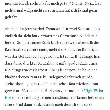
meinem Kleiderschrank für mich getan? Nichts. Na ja, fast
nichts, mal will ja nicht so sein,
man hat sich ja mal gern
gehabt
.
Aber das ist jetzt vorbei. Denn seit ein, zwei Saisons ist es
endlich da:
dein lang erwartetes Comeback
. Als ich mir
letzten Sommer einen Rock kaufte, der weit oberhalb des
Bauchnabels endete (nein, nicht der Saum, der Bund!), da
war das Gefühl noch ungewohnt. Ist schließlich lange her,
dass du so direkten Kontakt mit Anfang oder Ende eines
Kleidungsstückes hattest. Aber als ich neulich bei einer
khakifarbenen Pants mit Bindegürtel schwach wurde –
siehe oben – , da hatte ich mich schon fast wieder daran
gewöhnt. Man nennt sie übrigens ganz modisch
High-Waist-
Hose
– aber ich mag deinen französischen Namen lieber, ma
chère. Und dann ist da ja auch noch dein alter, bester