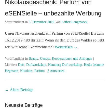
Nikolausgeschenk: Parfum von
eSENSielle – unbezahlte Werbung
Veröffentlicht in
5. Dezember 2019
Von
Esther Langmaack
Unser NIkolausgeschenk: ein Parfum von eSENSielle! Bis zum
16.12.2019 habt ihr Zeit! Wenn ihr den Duft des Waldes so liebt
wie wir: schnell kommentieren!
Weiterlesen →
Veröffentlicht in
Beauty
,
Genuss
,
Kooperationen und Anfragen
|
Markiert
Duft
,
Duftworkshop
,
Hamburg Duftworkshop
,
Heike Jeanette
Hegmann
,
Nikolaus
,
Parfum
|
2 Antworten
Beitrags
←
Ältere Beiträge
Übersicht
Neueste Beiträge