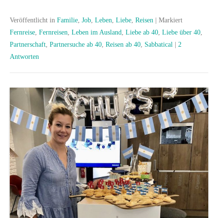
Veröffentlicht in
Familie
,
Job
,
Leben
,
Liebe
,
Reisen
|
Markiert
Fernreise
,
Fernreisen
,
Leben im Ausland
,
Liebe ab 40
,
Liebe über 40
,
Partnerschaft
,
Partnersuche ab 40
,
Reisen ab 40
,
Sabbatical
|
2
Antworten