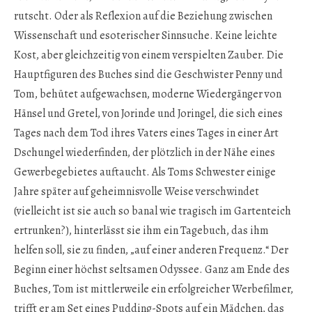
rutscht. Oder als Reflexion auf die Beziehung zwischen
Wissenschaft und esoterischer Sinnsuche. Keine leichte
Kost, aber gleichzeitig von einem verspielten Zauber. Die
Hauptfiguren des Buches sind die Geschwister Penny und
Tom, behütet aufgewachsen, moderne Wiedergänger von
Hänsel und Gretel, von Jorinde und Joringel, die sich eines
Tages nach dem Tod ihres Vaters eines Tages in einer Art
Dschungel wiederfinden, der plötzlich in der Nähe eines
Gewerbegebietes auftaucht. Als Toms Schwester einige
Jahre später auf geheimnisvolle Weise verschwindet
(vielleicht ist sie auch so banal wie tragisch im Gartenteich
ertrunken?), hinterlässt sie ihm ein Tagebuch, das ihm
helfen soll, sie zu finden, „auf einer anderen Frequenz.“ Der
Beginn einer höchst seltsamen Odyssee. Ganz am Ende des
Buches, Tom ist mittlerweile ein erfolgreicher Werbefilmer,
trifft er am Set eines Pudding-Spots auf ein Mädchen, das