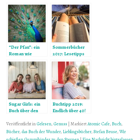
“Der Pfau”: ein
Sommerbücher
Roman wie
2017: Lesetipps
Scones und
nicht nur für den
Gurkensandwich
Urlaub
Sugar Girls: ein
Buchtipp 2019:
Buch über den
Endlich über 40!
Traum vom
Von Verena alias
eigenen Café
Janna Hagedorn
Veröffentlicht in
Gelesen
,
Genuss
|
Markiert
Atomic Cafe
,
Buch
,
Bücher
,
das Buch der Wunder
,
Lieblingsbücher
,
Stefan Beuse
,
Wir
schießen Gummibänder zu den Sternen
|
Eine Nachricht hinterlassen