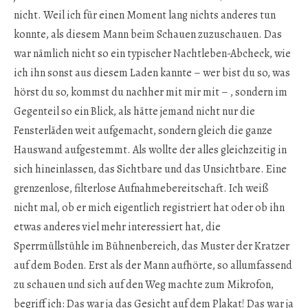
nicht. Weil ich für einen Moment lang nichts anderes tun
konnte, als diesem Mann beim Schauen zuzuschauen. Das
war nämlich nicht so ein typischer Nachtleben-Abcheck, wie
ich ihn sonst aus diesem Laden kannte – wer bist du so, was
hörst du so, kommst du nachher mit mir mit – , sondern im
Gegenteil so ein Blick, als hätte jemand nicht nur die
Fensterläden weit aufgemacht, sondern gleich die ganze
Hauswand aufgestemmt. Als wollte der alles gleichzeitig in
sich hineinlassen, das Sichtbare und das Unsichtbare. Eine
grenzenlose, filterlose Aufnahmebereitschaft. Ich weiß
nicht mal, ob er mich eigentlich registriert hat oder ob ihn
etwas anderes viel mehr interessiert hat, die
Sperrmüllstühle im Bühnenbereich, das Muster der Kratzer
auf dem Boden. Erst als der Mann aufhörte, so allumfassend
zu schauen und sich auf den Weg machte zum Mikrofon,
begriff ich: Das war ja das Gesicht auf dem Plakat! Das war ja