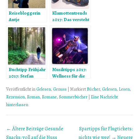
Reisebloggerin
Klamottentrends
Antje
2017: Das versteht
Zimmermann:
die Leserin nicht!
„Einfach nur
Urlaub, das gibt’s
bei mir nicht“
Buchtipp Frühjahr
Musiktipps 2017:
2017: Stefan
Wellness für die
Beuses Roman
Ohren
„Das Buch der
Veröffentlicht in
Gelesen
,
Genuss
|
Markiert
Bücher
,
Gelesen
,
Lesen
,
Wunder“
Rezension
,
Roman
,
Romane
,
Sommerbücher
|
Eine Nachricht
hinterlassen
Beitrags
← Ältere Beiträge
Gesunde
Spartipps für Flugtickets:
Übersicht
Snacks: voll auf die Nuss
nichts wie weg!
→ Neuere