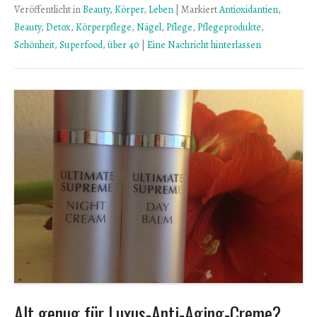
Veröffentlicht in
Beauty
,
Körper
,
Leben
|
Markiert
Antioxidantien
,
Beauty
,
Detox
,
Körperpflege
,
Nägel
,
Pflege
,
Pflegeprodukte
,
Schönheit
,
Superfood
,
über 40
|
Eine Nachricht hinterlassen
Alt genug für Luxus-Anti-Aging-Creme?