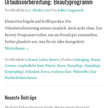
Urlaubsvorbereitung: Beautyprogramm
Veröffentlicht in
17. Oktober 2016
Von
Esther Langmaack
Klamotten bügeln und Kofferpacken: Die
Urlaubsvorbereitung stresst ziemlich. Auch nicht ohne: Das
Beauty-Programm vorher, um am Strand gut auszusehen.
Esther plaudert aus, was für sie alles dazugehört.
Weiterlesen →
Veröffentlicht in
Beauty
,
Leben
,
Reisen
|
Markiert
Anti-Aging
,
Beauty
,
Cremes
,
empfindliche Haut
,
Friseur
,
Haare
,
Haarpflege
,
Hautpflege
,
Körperpflege
,
Schönheit
,
Seren
,
trockene Haut
,
Wirkstoffe
|
Eine
Nachricht hinterlassen
Neueste Beiträge
Mobiler Fahrradservice Yeply: Meine neuen Freunde