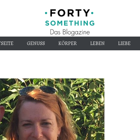
Endlich alt genug
40-
SEITE
GENUSS
KÖRPER
LEBEN
LIEBE
something.d