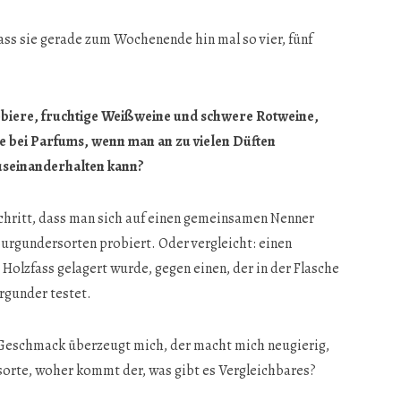
dass sie gerade zum Wochenende hin mal so vier, fünf
biere, fruchtige Weißweine und schwere Rotweine,
ie bei Parfums, wenn man an zu vielen Düften
auseinanderhalten kann?
Schritt, dass man sich auf einen gemeinsamen Nenner
urgundersorten probiert. Oder vergleicht: einen
Holzfass gelagert wurde, gegen einen, der in der Flasche
rgunder testet.
 Geschmack überzeugt mich, der macht mich neugierig,
sorte, woher kommt der, was gibt es Vergleichbares?