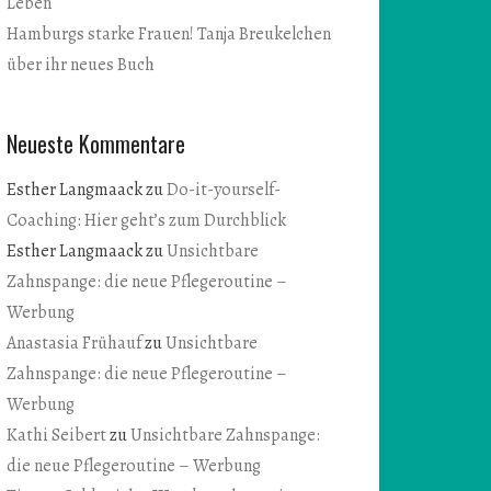
Leben
Hamburgs starke Frauen! Tanja Breukelchen
über ihr neues Buch
Neueste Kommentare
Esther Langmaack
zu
Do-it-yourself-
Coaching: Hier geht’s zum Durchblick
Esther Langmaack
zu
Unsichtbare
Zahnspange: die neue Pflegeroutine –
Werbung
Anastasia Frühauf
zu
Unsichtbare
Zahnspange: die neue Pflegeroutine –
Werbung
Kathi Seibert
zu
Unsichtbare Zahnspange:
die neue Pflegeroutine – Werbung