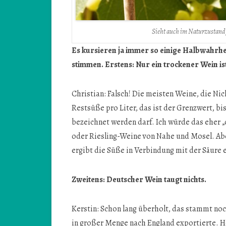
Sieht auch im Naturzustand g
Es kursieren ja immer so einige Halbwahrhe
stimmen. Erstens: Nur ein trockener Wein is
Christian: Falsch! Die meisten Weine, die N
Restsüße pro Liter, das ist der Grenzwert, bi
bezeichnet werden darf. Ich würde das eher „
oder Riesling-Weine von Nahe und Mosel. Abe
ergibt die Süße in Verbindung mit der Säure
Zweitens: Deutscher Wein taugt nichts.
Kerstin: Schon lang überholt, das stammt noc
in großer Menge nach England exportierte. H