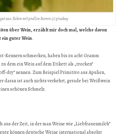
ut aus: Reben mit prallen Beeren (c) pixabay
iten über Wein, erzählt mir doch mal, welche davon
t ein guter Wein
.
icht-Kennern schmecken, haben bis zu acht Gramm
s zu dem ein Wein auf dem Etikett als „trocken“
off-dry“ nennen. Zum Beispiel Primitivo aus Apulien,
r daran ist auch nichts verkehrt, gerade bei Weißwein
 einen schönen Schmelz.
h aus der Zeit, in der man Weine wie „Liebfrauenmilch“
eute können deutsche Weine international absolut