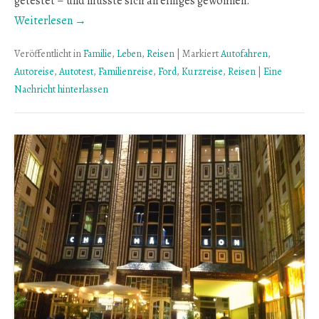
getestet – und musste sich an einiges gewöhnen.
Weiterlesen →
Veröffentlicht in
Familie
,
Leben
,
Reisen
|
Markiert
Autofahren
,
Autoreise
,
Autotest
,
Familienreise
,
Ford
,
Kurzreise
,
Reisen
|
Eine
Nachricht hinterlassen