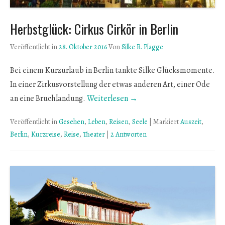
Herbstglück: Cirkus Cirkör in Berlin
Veröffentlicht in
28. Oktober 2016
Von
Silke R. Plagge
Bei einem Kurzurlaub in Berlin tankte Silke Glücksmomente.
In einer Zirkusvorstellung der etwas anderen Art, einer Ode
an eine Bruchlandung.
Weiterlesen →
Veröffentlicht in
Gesehen
,
Leben
,
Reisen
,
Seele
|
Markiert
Auszeit
,
Berlin
,
Kurzreise
,
Reise
,
Theater
|
2 Antworten