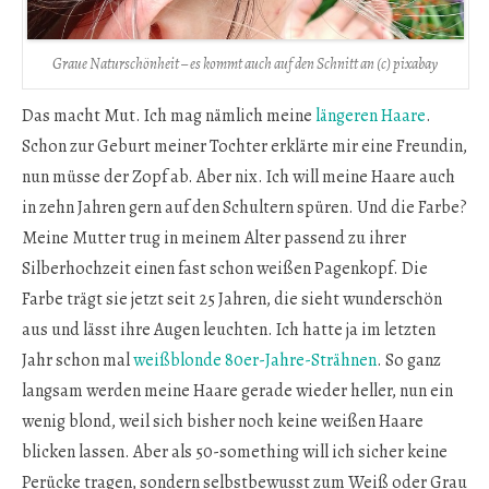
Graue Naturschönheit – es kommt auch auf den Schnitt an (c) pixabay
Das macht Mut. Ich mag nämlich meine
längeren Haare
.
Schon zur Geburt meiner Tochter erklärte mir eine Freundin,
nun müsse der Zopf ab. Aber nix. Ich will meine Haare auch
in zehn Jahren gern auf den Schultern spüren. Und die Farbe?
Meine Mutter trug in meinem Alter passend zu ihrer
Silberhochzeit einen fast schon weißen Pagenkopf. Die
Farbe trägt sie jetzt seit 25 Jahren, die sieht wunderschön
aus und lässt ihre Augen leuchten. Ich hatte ja im letzten
Jahr schon mal
weißblonde 80er-Jahre-Strähnen
. So ganz
langsam werden meine Haare gerade wieder heller, nun ein
wenig blond, weil sich bisher noch keine weißen Haare
blicken lassen. Aber als 50-something will ich sicher keine
Perücke tragen, sondern selbstbewusst zum Weiß oder Grau