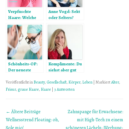
Verpfuschte
Anne Vogd: Sekt
Haare: Welche
oder Selters?
Produkte helfen
Tofu oder Torte?
jetzt?
Fatboy oder
Fatburner
Schönheits-OP:
Komplimente: Du
Der neueste
siehst aber gut
Trend heißt
aus…
Pokerface
Veröffentlicht in
Beauty
,
Gesellschaft
,
Körper
,
Leben
|
Markiert
Alter
,
Frisur
,
graue Haare
,
Haare
|
3 Antworten
Beitrags
← Ältere Beiträge
Zahnspange für Erwachsene:
Übersicht
Wellnesstrend Floating: oh,
mit High-Tech zu einem
Sole mio!
schöneren Lächeln -Werbung-