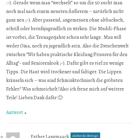
:-). Gerade wenn man “wechselt” so um die 50 sucht man
noch mal nach einem neueren Äußerem – natürlich nicht
ganz neu ;-). Aber passend, angemessen ohne altbacksch,
schrill oder berufsjugendlich zu wirken. Die Muddi-Phase
ist vorbei, die Teenagerjahre schon sehr lange. Man will
weder Oma, noch zu jugendlich sein. Also die Zwischenwelt
zwischen “Wir haben praktische Kleidung/Frisuren für den
Alltag”- und Seniorenlook ;-). Dafür gibt es viel zu wenige
Tipps. Die Haut wird trockener und faltiger. Die Lippen
kräuseln sich – was sind Schminktechnisch die gröbsten
Fehler? Was schmeichelt?Also ich freue mich auf weitere
Teile! Lieben Dank dafür 🙂
Antwort
↓
Esther Langmaack
Author des Beitrags