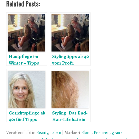
Related Posts:
Hautpflege im
Stylingtipps ab 40
Winter – Tipps
vom Profi:
vom Profi Sascha
Sascha Hughes
Hughes
und der matte
Lippenstift
Gesichtspflege ab
Styling: Das Bad-
40: fünf Tipps
Hair-Life hat ein
vom Profi Dr.
Ende
Patricia Ogilvie
Veröffentlicht in
Beauty
,
Leben
|
Markiert
Blond
,
Frisuren
,
graue