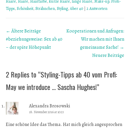
Haare
,
Haare
,
Haarfarbe
,
kurze Haare
,
lange Haare
,
Make-up
,
Profi-
Tipps
,
Schönheit
,
Strähnchen
,
Styling
,
über 40
|
2 Antworten
Beitrags
← Ältere Beiträge
Kooperationen und Anfragen:
Übersicht
#beziehungsweise: Sex ab 40
Wir machen mit Ihnen
– der späte Höhepunkt
gemeinsame Sache!
→
Neuere Beiträge
2 Replies to “Styling-Tipps ab 40 vom Profi:
May we introduce … Sascha Hughes!”
Alexandra Brosowski
18. November 2016 at 10:33
Eine schöne Idee das Thema. Hat mich gleich angesprochen