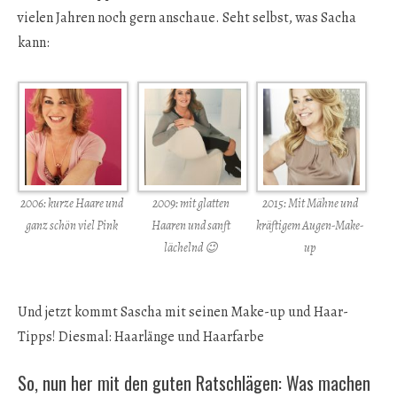
vielen Jahren noch gern anschaue. Seht selbst, was Sacha
kann:
2006: kurze Haare und
2009: mit glatten
2015: Mit Mähne und
ganz schön viel Pink
Haaren und sanft
kräftigem Augen-Make-
lächelnd 😉
up
Und jetzt kommt Sascha mit seinen Make-up und Haar-
Tipps! Diesmal: Haarlänge und Haarfarbe
So, nun her mit den guten Ratschlägen: Was machen