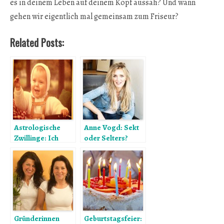
es in deinem Leben auf deinem Kopf aussah? Und wann
gehen wir eigentlich mal gemeinsam zum Friseur?
Related Posts:
Astrologische
Anne Vogd: Sekt
Zwillinge: Ich
oder Selters?
habe meine
Tofu oder Torte?
Schwester
Fatboy oder
gefunden!
Fatburner
Gründerinnen
Geburtstagsfeier: