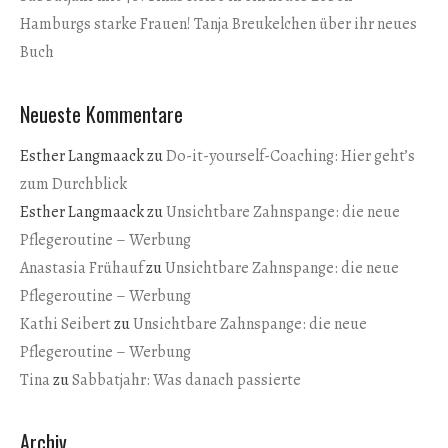
Hamburgs starke Frauen! Tanja Breukelchen über ihr neues
Buch
Neueste Kommentare
Esther Langmaack
zu
Do-it-yourself-Coaching: Hier geht’s
zum Durchblick
Esther Langmaack
zu
Unsichtbare Zahnspange: die neue
Pflegeroutine – Werbung
Anastasia Frühauf
zu
Unsichtbare Zahnspange: die neue
Pflegeroutine – Werbung
Kathi Seibert
zu
Unsichtbare Zahnspange: die neue
Pflegeroutine – Werbung
Tina
zu
Sabbatjahr: Was danach passierte
Archiv