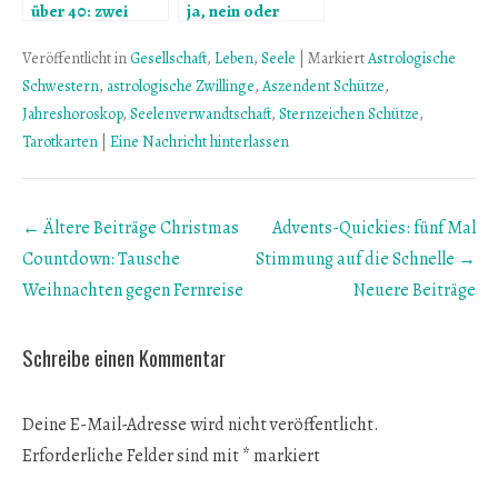
über 40: zwei
ja, nein oder
Schwestern zum
vielleicht
Wohlfühlen
Veröffentlicht in
Gesellschaft
,
Leben
,
Seele
|
Markiert
Astrologische
Schwestern
,
astrologische Zwillinge
,
Aszendent Schütze
,
Jahreshoroskop
,
Seelenverwandtschaft
,
Sternzeichen Schütze
,
Tarotkarten
|
Eine Nachricht hinterlassen
Beitrags
← Ältere Beiträge
Christmas
Advents-Quickies: fünf Mal
Übersicht
Countdown: Tausche
Stimmung auf die Schnelle
→
Weihnachten gegen Fernreise
Neuere Beiträge
Schreibe einen Kommentar
Deine E-Mail-Adresse wird nicht veröffentlicht.
Erforderliche Felder sind mit
*
markiert