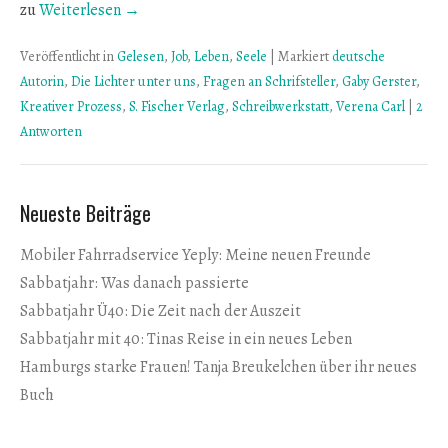
zu
Weiterlesen →
Veröffentlicht in
Gelesen
,
Job
,
Leben
,
Seele
|
Markiert
deutsche
Autorin
,
Die Lichter unter uns
,
Fragen an Schrifsteller
,
Gaby Gerster
,
Kreativer Prozess
,
S. Fischer Verlag
,
Schreibwerkstatt
,
Verena Carl
|
2
Antworten
Neueste Beiträge
Mobiler Fahrradservice Yeply: Meine neuen Freunde
Sabbatjahr: Was danach passierte
Sabbatjahr Ü40: Die Zeit nach der Auszeit
Sabbatjahr mit 40: Tinas Reise in ein neues Leben
Hamburgs starke Frauen! Tanja Breukelchen über ihr neues
Buch