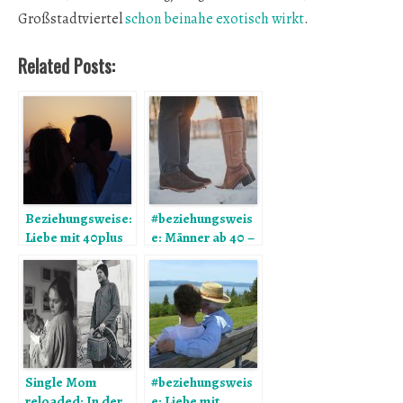
Großstadtviertel
schon beinahe exotisch wirkt
.
Related Posts:
Beziehungsweise:
#beziehungsweis
Liebe mit 40plus
e: Männer ab 40 –
hot or not?
Single Mom
#beziehungsweis
reloaded: In der
e: Liebe mit