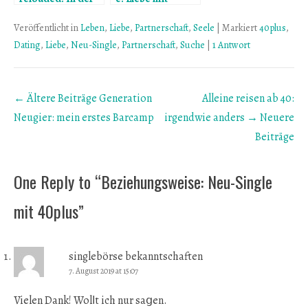
zweiten Runde
großem
wird es leichter
Altersunterschied
Veröffentlicht in
Leben
,
Liebe
,
Partnerschaft
,
Seele
|
Markiert
40plus
,
Dating
,
Liebe
,
Neu-Single
,
Partnerschaft
,
Suche
|
1 Antwort
Beitrags
← Ältere Beiträge
Generation
Alleine reisen ab 40:
Übersicht
Neugier: mein erstes Barcamp
irgendwie anders
→ Neuere
Beiträge
One Reply to “Beziehungsweise: Neu-Single
mit 40plus”
singlebörse bekanntschaften
7. August 2019 at 15:07
Vielen Dank! Wolⅼt ich nur saցen.