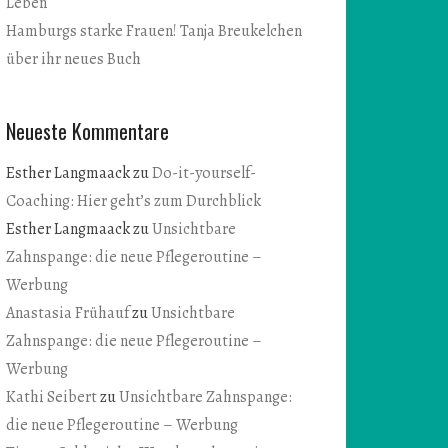
Leben
Hamburgs starke Frauen! Tanja Breukelchen
über ihr neues Buch
Neueste Kommentare
Esther Langmaack
zu
Do-it-yourself-
Coaching: Hier geht’s zum Durchblick
Esther Langmaack
zu
Unsichtbare
Zahnspange: die neue Pflegeroutine –
Werbung
Anastasia Frühauf
zu
Unsichtbare
Zahnspange: die neue Pflegeroutine –
Werbung
Kathi Seibert
zu
Unsichtbare Zahnspange:
die neue Pflegeroutine – Werbung