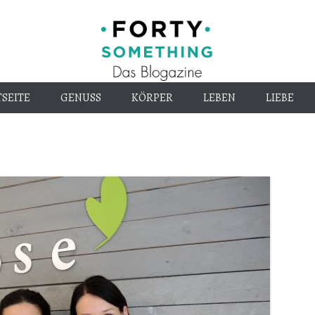
Endlich alt genug
40-
SEITE
GENUSS
KÖRPER
LEBEN
LIEBE
something.d