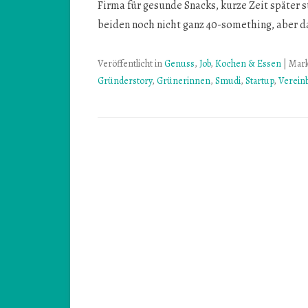
Firma für gesunde Snacks, kurze Zeit später s
beiden noch nicht ganz 40-something, aber d
Veröffentlicht in
Genuss
,
Job
,
Kochen & Essen
|
Mark
Gründerstory
,
Grünerinnen
,
Smudi
,
Startup
,
Vereinb