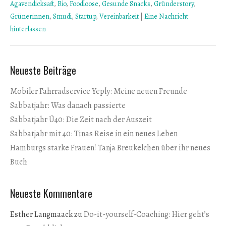
Agavendicksaft
,
Bio
,
Foodloose
,
Gesunde Snacks
,
Gründerstory
,
Grünerinnen
,
Smudi
,
Startup
,
Vereinbarkeit
|
Eine Nachricht
hinterlassen
Neueste Beiträge
Mobiler Fahrradservice Yeply: Meine neuen Freunde
Sabbatjahr: Was danach passierte
Sabbatjahr Ü40: Die Zeit nach der Auszeit
Sabbatjahr mit 40: Tinas Reise in ein neues Leben
Hamburgs starke Frauen! Tanja Breukelchen über ihr neues
Buch
Neueste Kommentare
Esther Langmaack
zu
Do-it-yourself-Coaching: Hier geht’s