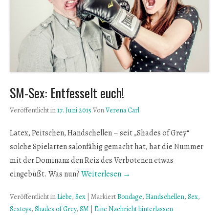
SM-Sex: Entfesselt euch!
Veröffentlicht in
17. Juni 2015
Von
Verena Carl
Latex, Peitschen, Handschellen – seit „Shades of Grey“
solche Spielarten salonfähig gemacht hat, hat die Nummer
mit der Dominanz den Reiz des Verbotenen etwas
eingebüßt. Was nun?
Weiterlesen →
Veröffentlicht in
Liebe
,
Sex
|
Markiert
Bondage
,
Handschellen
,
Sex
,
Sextoys
,
Shades of Grey
,
SM
|
Eine Nachricht hinterlassen