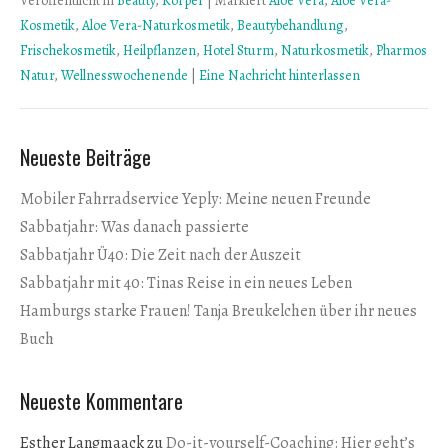
Veröffentlicht in
Beauty
,
Körper
|
Markiert
Aloe Vera
,
Aloe Vera-
Kosmetik
,
Aloe Vera-Naturkosmetik
,
Beautybehandlung
,
Frischekosmetik
,
Heilpflanzen
,
Hotel Sturm
,
Naturkosmetik
,
Pharmos
Natur
,
Wellnesswochenende
|
Eine Nachricht hinterlassen
Neueste Beiträge
Mobiler Fahrradservice Yeply: Meine neuen Freunde
Sabbatjahr: Was danach passierte
Sabbatjahr Ü40: Die Zeit nach der Auszeit
Sabbatjahr mit 40: Tinas Reise in ein neues Leben
Hamburgs starke Frauen! Tanja Breukelchen über ihr neues
Buch
Neueste Kommentare
Esther Langmaack
zu
Do-it-yourself-Coaching: Hier geht’s