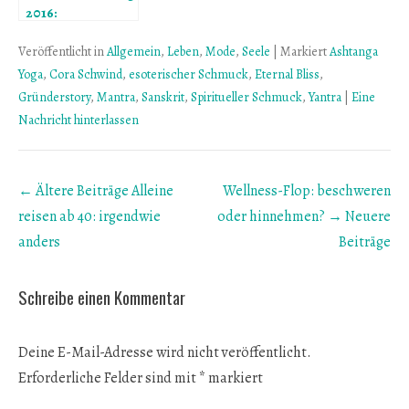
2016:
Schmuckstück mit
Ausstrahlung
Veröffentlicht in
Allgemein
,
Leben
,
Mode
,
Seele
|
Markiert
Ashtanga
Yoga
,
Cora Schwind
,
esoterischer Schmuck
,
Eternal Bliss
,
Gründerstory
,
Mantra
,
Sanskrit
,
Spiritueller Schmuck
,
Yantra
|
Eine
Nachricht hinterlassen
Beitrags
← Ältere Beiträge
Alleine
Wellness-Flop: beschweren
Übersicht
reisen ab 40: irgendwie
oder hinnehmen?
→ Neuere
anders
Beiträge
Schreibe einen Kommentar
Deine E-Mail-Adresse wird nicht veröffentlicht.
Erforderliche Felder sind mit
*
markiert