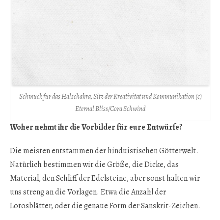
Schmuck für das Halschakra, Sitz der Kreativität und Kommunikation (c)
Eternal Bliss/Cora Schwind
Woher nehmt ihr die Vorbilder für eure Entwürfe?
Die meisten entstammen der hinduistischen Götterwelt.
Natürlich bestimmen wir die Größe, die Dicke, das
Material, den Schliff der Edelsteine, aber sonst halten wir
uns streng an die Vorlagen. Etwa die Anzahl der
Lotosblätter, oder die genaue Form der Sanskrit-Zeichen.