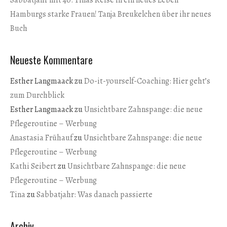
Hamburgs starke Frauen! Tanja Breukelchen über ihr neues
Buch
Neueste Kommentare
Esther Langmaack
zu
Do-it-yourself-Coaching: Hier geht’s
zum Durchblick
Esther Langmaack
zu
Unsichtbare Zahnspange: die neue
Pflegeroutine – Werbung
Anastasia Frühauf
zu
Unsichtbare Zahnspange: die neue
Pflegeroutine – Werbung
Kathi Seibert
zu
Unsichtbare Zahnspange: die neue
Pflegeroutine – Werbung
Tina
zu
Sabbatjahr: Was danach passierte
Archiv