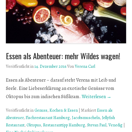
Essen als Abenteuer: mehr Wildes wagen!
Veröffentlicht in
14. Dezember 2016
Von
Verena Carl
Essen als Abenteuer – darauf steht Verena mit Leib und
Seele. Eine Liebeserklärung an exotische Genüsse vom
Oktopus bis zum indischen Süßkram.
Weiterlesen →
Veröffentlicht in
Genuss
,
Kochen & Essen
|
Markiert
Essen als
Abenteuer
,
Fischrestaurant Hamburg
,
Jacobsmuscheln
,
Jellyfish
Restaurant
,
Oktopus
,
Restauranttipp Hamburg
,
Stevan Paul
,
Venedig
|