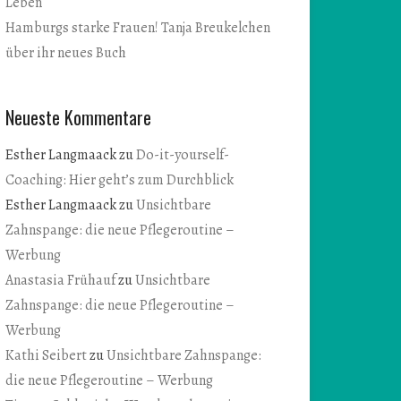
Leben
Hamburgs starke Frauen! Tanja Breukelchen
über ihr neues Buch
Neueste Kommentare
Esther Langmaack
zu
Do-it-yourself-
Coaching: Hier geht’s zum Durchblick
Esther Langmaack
zu
Unsichtbare
Zahnspange: die neue Pflegeroutine –
Werbung
Anastasia Frühauf
zu
Unsichtbare
Zahnspange: die neue Pflegeroutine –
Werbung
Kathi Seibert
zu
Unsichtbare Zahnspange:
die neue Pflegeroutine – Werbung