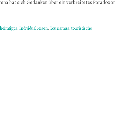
erena hat sich Gedanken über ein verbreitetes Paradoxon
heimtipps
,
Individualreisen
,
Tourismus
,
touristische