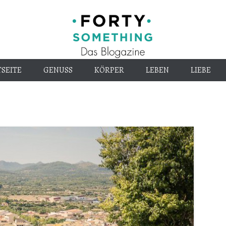
Endlich alt genug
40-
SEITE
GENUSS
KÖRPER
LEBEN
LIEBE
something.d