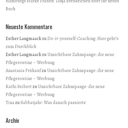
Hamburgs starke Frauen! Tanja Breukelchen über ihr neues
Buch
Neueste Kommentare
Esther Langmaack
zu
Do-it-yourself-Coaching: Hier geht’s
zum Durchblick
Esther Langmaack
zu
Unsichtbare Zahnspange: die neue
Pflegeroutine – Werbung
Anastasia Frühauf
zu
Unsichtbare Zahnspange: die neue
Pflegeroutine – Werbung
Kathi Seibert
zu
Unsichtbare Zahnspange: die neue
Pflegeroutine – Werbung
Tina
zu
Sabbatjahr: Was danach passierte
Archiv