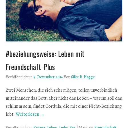
#beziehungsweise: Leben mit
Freundschaft-Plus
Veröffentlicht in
9. Dezember 2016
Von
Silke R. Plagge
Zwei Menschen, die sich sehr mögen, teilen unverbindlich
miteinander das Bett, aber nicht das Leben – warum soll das
schlimm sein, findet Cordula, die mit einer Nicht-Beziehung
lebt.
Weiterlesen →
Veröffentlicht in
Körper
,
Leben
,
Liebe
,
Sex
|
Markiert
Freundschaft