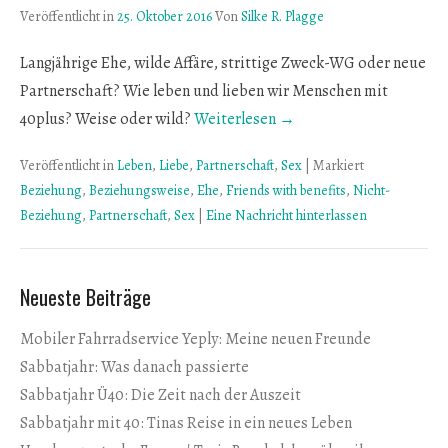
Veröffentlicht in
25. Oktober 2016
Von
Silke R. Plagge
Langjährige Ehe, wilde Affäre, strittige Zweck-WG oder neue
Partnerschaft? Wie leben und lieben wir Menschen mit
40plus? Weise oder wild?
Weiterlesen →
Veröffentlicht in
Leben
,
Liebe
,
Partnerschaft
,
Sex
|
Markiert
Beziehung
,
Beziehungsweise
,
Ehe
,
Friends with benefits
,
Nicht-
Beziehung
,
Partnerschaft
,
Sex
|
Eine Nachricht hinterlassen
Neueste Beiträge
Mobiler Fahrradservice Yeply: Meine neuen Freunde
Sabbatjahr: Was danach passierte
Sabbatjahr Ü40: Die Zeit nach der Auszeit
Sabbatjahr mit 40: Tinas Reise in ein neues Leben