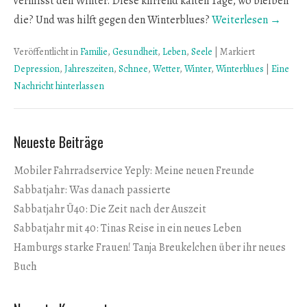
vermisst den Winter. Diese klirrend kalten Tage, wo bleiben
die? Und was hilft gegen den Winterblues?
Weiterlesen →
Veröffentlicht in
Familie
,
Gesundheit
,
Leben
,
Seele
|
Markiert
Depression
,
Jahreszeiten
,
Schnee
,
Wetter
,
Winter
,
Winterblues
|
Eine
Nachricht hinterlassen
Neueste Beiträge
Mobiler Fahrradservice Yeply: Meine neuen Freunde
Sabbatjahr: Was danach passierte
Sabbatjahr Ü40: Die Zeit nach der Auszeit
Sabbatjahr mit 40: Tinas Reise in ein neues Leben
Hamburgs starke Frauen! Tanja Breukelchen über ihr neues
Buch