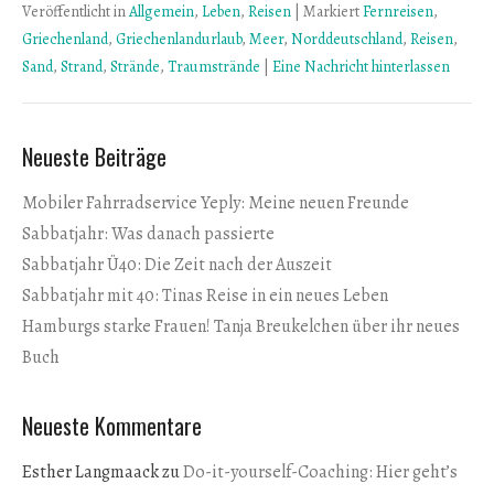
Veröffentlicht in
Allgemein
,
Leben
,
Reisen
|
Markiert
Fernreisen
,
Griechenland
,
Griechenlandurlaub
,
Meer
,
Norddeutschland
,
Reisen
,
Sand
,
Strand
,
Strände
,
Traumstrände
|
Eine Nachricht hinterlassen
Neueste Beiträge
Mobiler Fahrradservice Yeply: Meine neuen Freunde
Sabbatjahr: Was danach passierte
Sabbatjahr Ü40: Die Zeit nach der Auszeit
Sabbatjahr mit 40: Tinas Reise in ein neues Leben
Hamburgs starke Frauen! Tanja Breukelchen über ihr neues
Buch
Neueste Kommentare
Esther Langmaack
zu
Do-it-yourself-Coaching: Hier geht’s