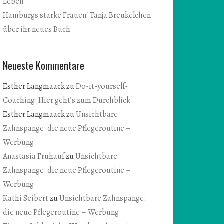
Leben
Hamburgs starke Frauen! Tanja Breukelchen
über ihr neues Buch
Neueste Kommentare
Esther Langmaack
zu
Do-it-yourself-
Coaching: Hier geht’s zum Durchblick
Esther Langmaack
zu
Unsichtbare
Zahnspange: die neue Pflegeroutine –
Werbung
Anastasia Frühauf
zu
Unsichtbare
Zahnspange: die neue Pflegeroutine –
Werbung
Kathi Seibert
zu
Unsichtbare Zahnspange:
die neue Pflegeroutine – Werbung