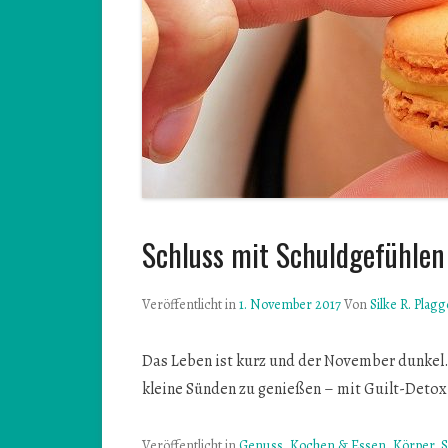
Schluss mit Schuldgefühlen
Veröffentlicht in
1. November 2017
Von
Silke R. Plagg
Das Leben ist kurz und der November dunkel.
kleine Sünden zu genießen – mit Guilt-Detox
Veröffentlicht in
Genuss
,
Kochen & Essen
,
Körper
,
S