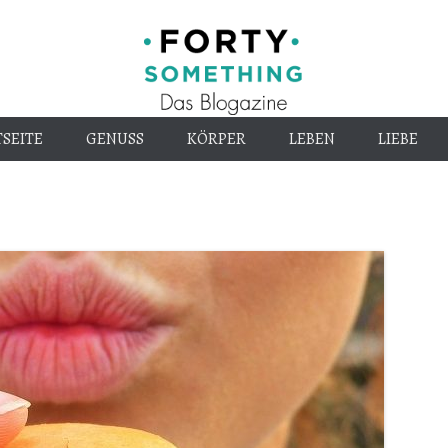
Endlich alt genug
40-
SEITE
GENUSS
KÖRPER
LEBEN
LIEBE
something.d