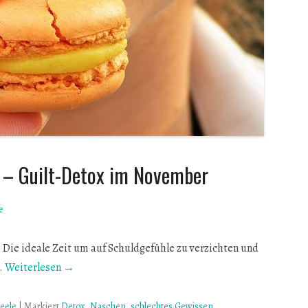
 – Guilt-Detox im November
e
 Die ideale Zeit um auf Schuldgefühle zu verzichten und
.
Weiterlesen →
eele
|
Markiert
Detox
,
Naschen
,
schlechtes Gewissen
,