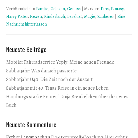
Veröffentlicht in
Familie
,
Gelesen
,
Genuss
|
Markiert
Fans
,
Fantasy
,
Harry Potter
,
Hexen
,
Kinderbuch
,
Leselust
,
Magie
,
Zauberer
|
Eine
Nachricht hinterlassen
Neueste Beiträge
Mobiler Fahrradservice Yeply: Meine neuen Freunde
Sabbatjahr: Was danach passierte
Sabbatjahr Ü40: Die Zeit nach der Auszeit
Sabbatjahr mit 40: Tinas Reise in ein neues Leben
Hamburgs starke Frauen! Tanja Breukelchen über ihr neues
Buch
Neueste Kommentare
Esther Langmaack
zu
Do-it-yourself-Coaching: Hier geht’s