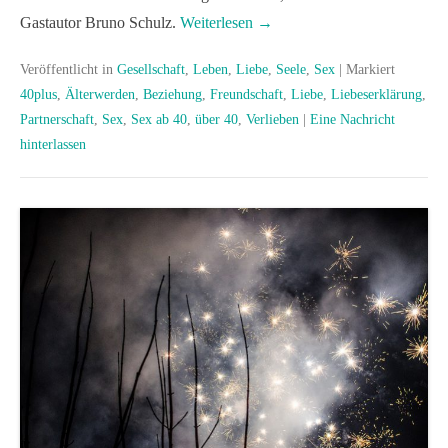
Gastautor Bruno Schulz.
Weiterlesen →
Veröffentlicht in
Gesellschaft
,
Leben
,
Liebe
,
Seele
,
Sex
|
Markiert
40plus
,
Älterwerden
,
Beziehung
,
Freundschaft
,
Liebe
,
Liebeserklärung
,
Partnerschaft
,
Sex
,
Sex ab 40
,
über 40
,
Verlieben
|
Eine Nachricht
hinterlassen