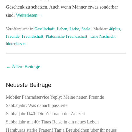
Geschenk zu schätzen. Auch wenn Männer etwas sonderbar
sind.
Weiterlesen →
Veröffentlicht in
Gesellschaft
,
Leben
,
Liebe
,
Seele
|
Markiert
40plus
,
Freunde
,
Freundschaft
,
Platonische Freundschaft
|
Eine Nachricht
hinterlassen
Beitrags
←
Ältere Beiträge
Übersicht
Neueste Beiträge
Mobiler Fahrradservice Yeply: Meine neuen Freunde
Sabbatjahr: Was danach passierte
Sabbatjahr Ü40: Die Zeit nach der Auszeit
Sabbatjahr mit 40: Tinas Reise in ein neues Leben
Hamburgs starke Frauen! Tanja Breukelchen über ihr neues