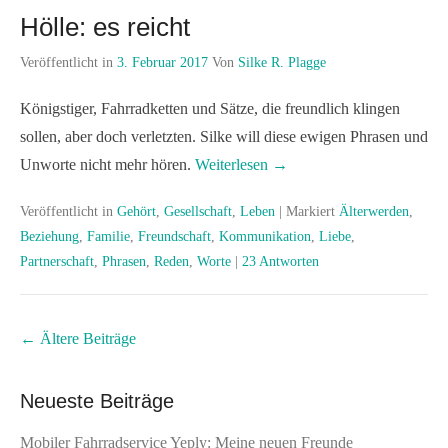
Hölle: es reicht
Veröffentlicht in
3. Februar 2017
Von
Silke R. Plagge
Königstiger, Fahrradketten und Sätze, die freundlich klingen
sollen, aber doch verletzten. Silke will diese ewigen Phrasen und
Unworte nicht mehr hören.
Weiterlesen →
Veröffentlicht in
Gehört
,
Gesellschaft
,
Leben
|
Markiert
Älterwerden
,
Beziehung
,
Familie
,
Freundschaft
,
Kommunikation
,
Liebe
,
Partnerschaft
,
Phrasen
,
Reden
,
Worte
|
23 Antworten
Beitrags
←
Ältere Beiträge
Übersicht
Neueste Beiträge
Mobiler Fahrradservice Yeply: Meine neuen Freunde