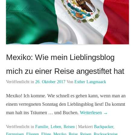
Mexiko: Wie mein Lieblingsblog
mich zu einer Reise angestiftet hat
Veröffentlicht in
26. Oktober 2017
Von
Esther Langmaack
Mexiko! Ich komme. Wie schnell es gehen kann, wenn man an
einem verregneten Sonntag den Lieblingsblog liest! Da kommt
man halt ins Träumen … und Buchen.
Weiterlesen →
Veröffentlicht in
Familie
,
Leben
,
Reisen
|
Markiert
Backpacker
,
Fernreisen
,
Fliegen
,
Flüge
,
Mexiko
,
Reise
,
Reisen
,
Rucksackreise
,