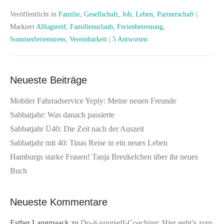
Veröffentlicht in
Familie
,
Gesellschaft
,
Job
,
Leben
,
Partnerschaft
|
Markiert
Alltagsreif
,
Familienurlaub
,
Ferienbetreuung
,
Sommerferienstress
,
Vereinbarkeit
|
5 Antworten
Neueste Beiträge
Mobiler Fahrradservice Yeply: Meine neuen Freunde
Sabbatjahr: Was danach passierte
Sabbatjahr Ü40: Die Zeit nach der Auszeit
Sabbatjahr mit 40: Tinas Reise in ein neues Leben
Hamburgs starke Frauen! Tanja Breukelchen über ihr neues
Buch
Neueste Kommentare
Esther Langmaack
zu
Do-it-yourself-Coaching: Hier geht’s zum